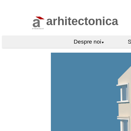
arhitectonica
Despre noi
S
▼
Echipa
Filozofie
Competente
Practica