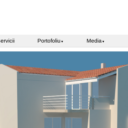
ervicii
Portofoliu
Media
▼
▼
Birouri
Expozitii
Comercial
Concursuri/Premii
Industrial
Documentare
Urbanism
Amenajari interioare
Design